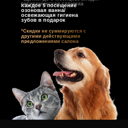
гигиеническая стрижка
Каждое 5 посещение
озоновая ванна/
освежающая гигиена
зубов в подарок
*Скидки не суммируются с
другими действующими
предложениями салона